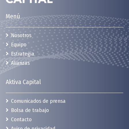
Menú
Nosotros
Equipo
Estrategia
Alianzas
Aktiva Capital
Comunicados de prensa
Bolsa de trabajo
Contacto
Aviso de privacidad