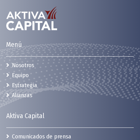
Menú
Nosotros
Equipo
Estrategia
Alianzas
Aktiva Capital
Comunicados de prensa