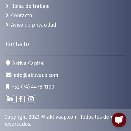
Bolsa de trabajo
Contacto
Aviso de privacidad
Contacto
Aktiva Capital
info@aktivacp.com
+52 (74) 4478 1100
Copyright 2023 ©
aktivacp.com
. Todos los derechos
reservados.