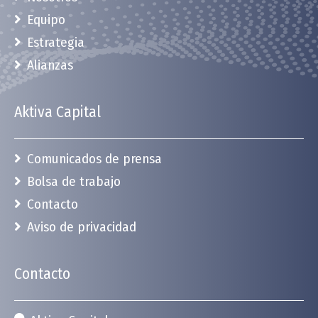
Equipo
Estrategia
Alianzas
Aktiva Capital
Comunicados de prensa
Bolsa de trabajo
Contacto
Aviso de privacidad
Contacto